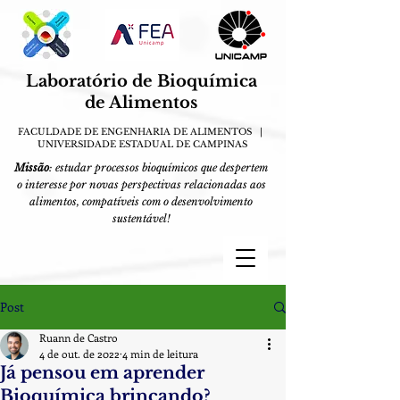
Laboratório de Bioquímica
de
A
limentos
FACULDADE DE ENGENHARIA DE ALIMENTOS |
UN
IVERSIDA
DE E
S
TADUAL DE CAMPINAS
Missão
: estudar processos bioquímicos que despertem
o interesse por novas perspectivas relacionadas aos
alimentos, compatíveis com o desenvolvimento
sustentável!
Post
Ruann de Castro
4 de out. de 2022
4 min de leitura
Já pensou em aprender
Bioquímica brincando?