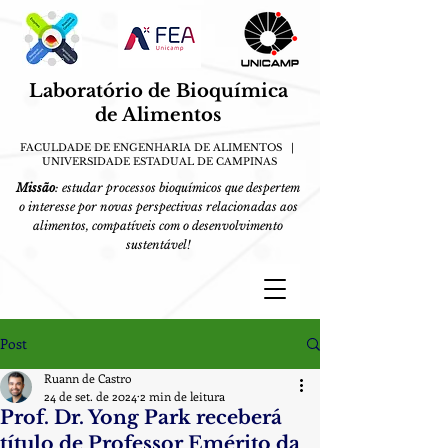
Laboratório de Bioquímica
de
A
limentos
FACULDADE DE ENGENHARIA DE ALIMENTOS |
UN
IVERSIDA
DE E
S
TADUAL DE CAMPINAS
Missão
: estudar processos bioquímicos que despertem
o interesse por novas perspectivas relacionadas aos
alimentos, compatíveis com o desenvolvimento
sustentável!
Post
Ruann de Castro
24 de set. de 2024
2 min de leitura
Prof. Dr. Yong Park receberá
título de Professor Emérito da