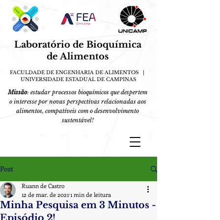
Laboratório de Bioquímica
de
A
limentos
FACULDADE DE ENGENHARIA DE ALIMENTOS |
UN
IVERSIDA
DE E
S
TADUAL DE CAMPINAS
Missão
: estudar processos bioquímicos que despertem
o interesse por novas perspectivas relacionadas aos
alimentos, compatíveis com o desenvolvimento
sustentável!
Post
Ruann de Castro
12 de mar. de 2021
1 min de leitura
Minha Pesquisa em 3 Minutos -
Episódio 2!