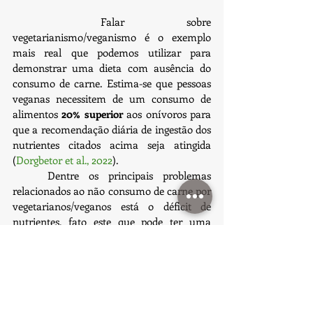
	Falar sobre 
vegetarianismo/veganismo é o exemplo 
mais real que podemos utilizar para 
demonstrar uma dieta com ausência do 
consumo de carne. Estima-se que pessoas 
veganas necessitem de um consumo de 
alimentos 
20% superior
 aos onívoros para 
que a recomendação diária de ingestão dos 
nutrientes citados acima seja atingida 
(
Dorgbetor et al., 2022
).
	Dentre os principais problemas 
relacionados ao não consumo de carne por 
vegetarianos/veganos está o déficit de 
nutrientes, fato este que pode ter uma 
relação direta com a maior propensão ao 
desenvolvimento de quadros de depressão 
e ansiedade (
Hibbeln et al., 2018
; 
Jacka et 
al., 2012
).
	Para além do fator nutricional, 