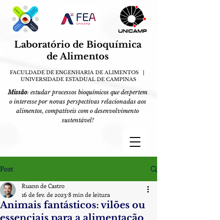
Laboratório de Bioquímica
de
A
limentos
FACULDADE DE ENGENHARIA DE ALIMENTOS |
UN
IVERSIDA
DE E
S
TADUAL DE CAMPINAS
Missão
: estudar processos bioquímicos que despertem
o interesse por novas perspectivas relacionadas aos
alimentos, compatíveis com o desenvolvimento
sustentável!
Post
Ruann de Castro
16 de fev. de 2023
8 min de leitura
Animais fantásticos: vilões ou
essenciais para a alimentação