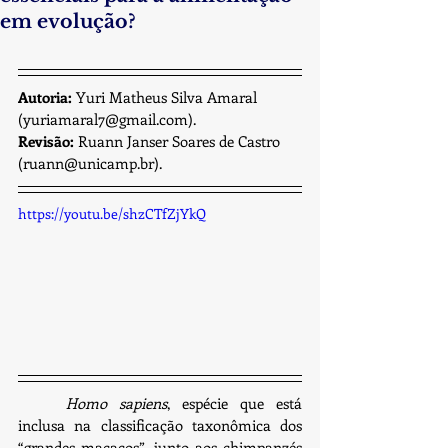
em evolução?
Autoria: 
Yuri Matheus Silva Amaral 
(yuriamaral7@gmail.com).
Revisão:
 Ruann Janser Soares de Castro 
(ruann@unicamp.br).
https://youtu.be/shzCTfZjYkQ
Homo sapiens
, espécie que está 
inclusa na classificação taxonômica dos 
“grandes macacos”, junto aos chimpanzés 